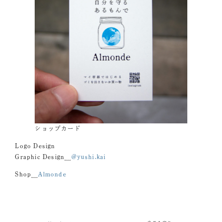
ショップカード
Logo Design
Graphic Design＿
@yushi.kai
Shop＿
Almonde